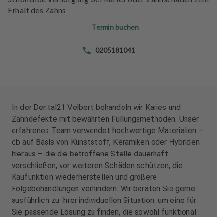
n
n
Erhalt des Zahns
d
d
l
l
Termin buchen
u
u
n
n
0205181041
g
g
e
e
n
n
T
T
In der Dental21 Velbert behandeln wir Karies und
e
e
Zahndefekte mit bewährten Füllungsmethoden. Unser
a
a
erfahrenes Team verwendet hochwertige Materialien –
m
m
ob auf Basis von Kunststoff, Keramiken oder Hybriden
hieraus – die die betroffene Stelle dauerhaft
J
J
verschließen, vor weiteren Schäden schützen, die
o
o
Kaufunktion wiederherstellen und größere
b
b
Folgebehandlungen verhindern. Wir beraten Sie gerne
s
s
ausführlich zu Ihrer individuellen Situation, um eine für
Sie passende Lösung zu finden, die sowohl funktional
A
A