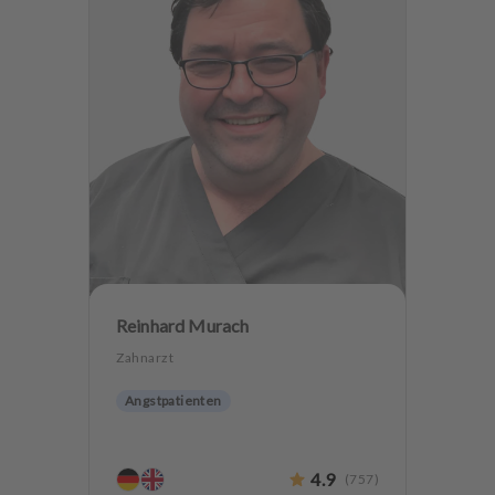
Alterszahnheilkunde
Zahnerhaltung
Angstpatienten
Reinhard Murach
Zahnarzt
Angstpatienten
4.9
(
757
)