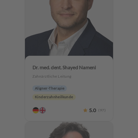
Dr. med. dent. Shayed Nameni
Zahnärztliche Leitung
Aligner-Therapie
Kinderzahnheilkunde
Endodontologie
Parodontologie
5.0
(
97
)
Ästhetische Zahnheilkunde
Hochwertiger Zahnersatz
CMD
Oralchirurgie
Implantologie