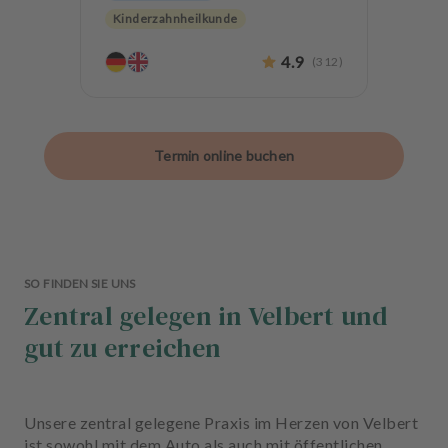
Kinderzahnheilkunde
Endodontologie
Parodontologie
4.9
(
312
)
Ästhetische Zahnheilkunde
Hochwertiger Zahnersatz
CMD
Oralchirurgie
Termin online buchen
Alterszahnheilkunde
Mikrobiol. Therapie
Zahnerhaltung
Angstpatienten
SO FINDEN SIE UNS
Zentral gelegen in Velbert und
gut zu erreichen
Unsere zentral gelegene Praxis im Herzen von Velbert
ist sowohl mit dem Auto als auch mit öffentlichen