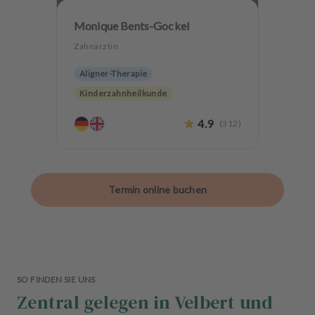
Monique Bents-Gockel
Zahnärztin
Aligner-Therapie
Kinderzahnheilkunde
Endodontologie
Parodontologie
4.9
(
312
)
Ästhetische Zahnheilkunde
Hochwertiger Zahnersatz
CMD
Oralchirurgie
Termin online buchen
Alterszahnheilkunde
Mikrobiol. Therapie
Zahnerhaltung
Angstpatienten
SO FINDEN SIE UNS
Zentral gelegen in Velbert und