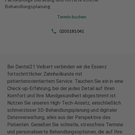
n
n
Behandlungsplanung
d
d
l
l
Termin buchen
u
u
n
n
0205181041
g
g
e
e
n
n
T
T
Bei Dental21 Velbert verbinden wir die Essenz
e
e
fortschrittlicher Zahnheilkunde mit
a
a
patientenorientiertem Service. Tauchen Sie ein in eine
m
m
Check-up-Erfahrung, bei der jedes Detail auf Ihren
Komfort und Ihre Mundgesundheit abgestimmt ist.
J
J
Nutzen Sie unseren High-Tech-Ansatz, einschließlich
o
o
schmerzloser 3D-Behandlungsplanung und digitaler
b
b
Datenverwaltung, alles aus der Perspektive des
s
s
Patienten. Genießen Sie schnelle, stressfreie Termine
und personalisierte Behandlungsoptionen, die auf Ihre
A
A