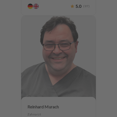
Endodontologie
Parodontologie
5.0
(
97
)
Ästhetische Zahnheilkunde
Hochwertiger Zahnersatz
CMD
Oralchirurgie
Implantologie
Alterszahnheilkunde
Zahnerhaltung
Angstpatienten
Reinhard Murach
Zahnarzt