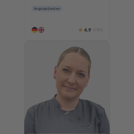
Angstpatienten
4.9
(
757
)