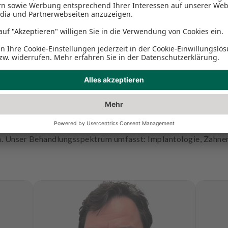
IN GUTEN HÄNDEN
Unser Team
21 Velbert können Sie sich auf erfahrene und kompetente Zah
en. Unser Behandlungsspektrum umfasst: Implantologie, Zahner