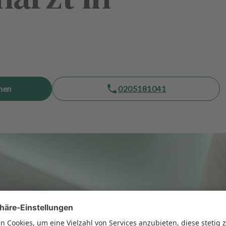
hen
0205181041