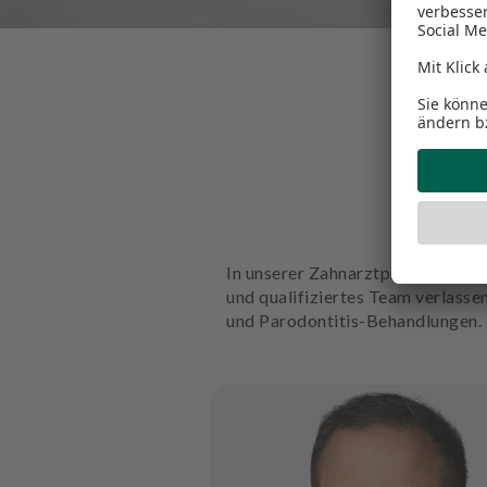
s
A
u
s
s
t
a
t
t
u
In unserer Zahnarztpraxis Dental
n
und qualifiziertes Team verlass
g
und Parodontitis-Behandlungen.