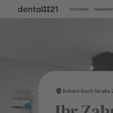
Startseite
Behandlu
A
n
m
el
d
e
n
S
t
a
r
t
s
e
i
Robert-Koch-Straße
t
e
Ihr Zah
B